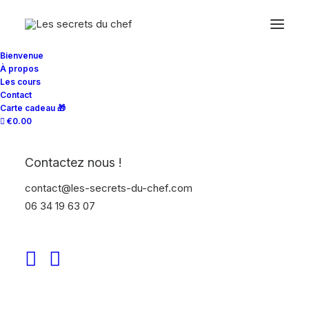
Bienvenue
À propos
Les cours
cours
Contact
Carte cadeau 🎁
Accueil
Produits identifiés “cours”
€0.00
Contactez nous !
contact@les-secrets-du-chef.com
06 34 19 63 07
Show filters