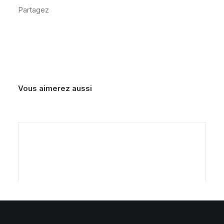
votre
Partagez
fraise
Vous aimerez aussi