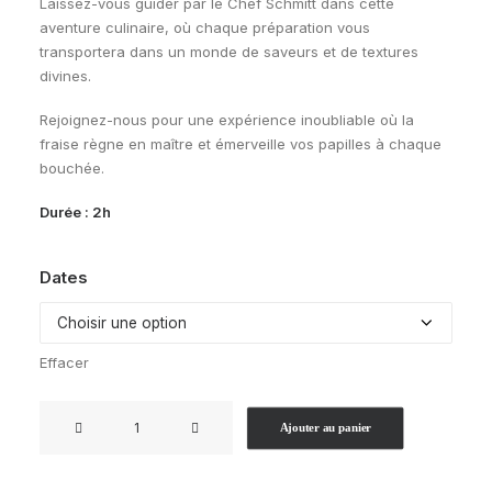
Laissez-vous guider par le Chef Schmitt dans cette
aventure culinaire, où chaque préparation vous
transportera dans un monde de saveurs et de textures
divines.
Rejoignez-nous pour une expérience inoubliable où la
fraise règne en maître et émerveille vos papilles à chaque
bouchée.
Durée : 2h
Dates
Effacer
quantité
Ajouter au panier
de
Ramenez