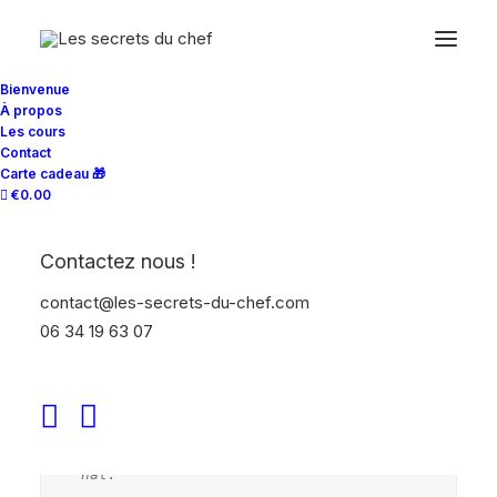
Bienvenue
À propos
Les cours
Contact
Carte cadeau 🎁
€0.00
*Veuillez noter que les photos utilis
ées sur notre site sont à des fins 
Contactez nous !
d'illustration et ne représentent pas 
contact@les-secrets-du-chef.com
nécessairement le plat exact qui sera 
préparé dans le cours de cuisine. Ell
06 34 19 63 07
es visent à vous donner un aperçu vis
uel du service de nos cours de cuisin
e.

**La validité de la carte cadeau est 
de 365 jours à partir de la date d'ac
hat.