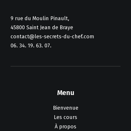
9 rue du Moulin Pinault,
45800 Saint Jean de Braye
contact@les-secrets-du-chef.com
06. 34. 19. 63. 07.
Ce
CHOIX DES OPTIONS
produit
Un poisson en 3
a
Menu
plusieurs
€
89.00
variations.
Bienvenue
Les
options
Les cours
peuvent
être
À propos
choisies