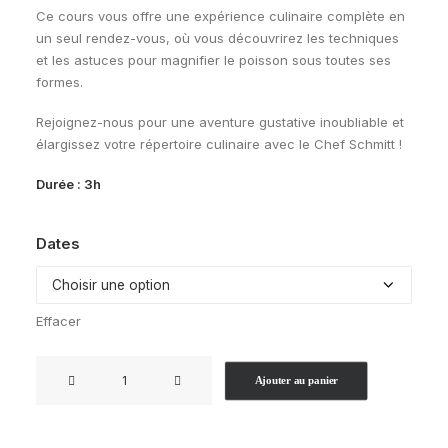
Ce cours vous offre une expérience culinaire complète en
un seul rendez-vous, où vous découvrirez les techniques
et les astuces pour magnifier le poisson sous toutes ses
formes.
Rejoignez-nous pour une aventure gustative inoubliable et
élargissez votre répertoire culinaire avec le Chef Schmitt !
Durée : 3h
Dates
Effacer
quantité
Ajouter au panier
de
Un
poisson