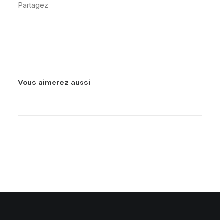
Partagez
en
3
Vous aimerez aussi