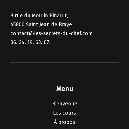
9 rue du Moulin Pinault,
45800 Saint Jean de Braye
contact@les-secrets-du-chef.com
06. 34. 19. 63. 07.
Ce
CHOIX DES OPTIONS
produit
Poisson de saison
a
Menu
plusieurs
€
89.00
variations.
Bienvenue
Les
options
Les cours
peuvent
être
À propos
choisies