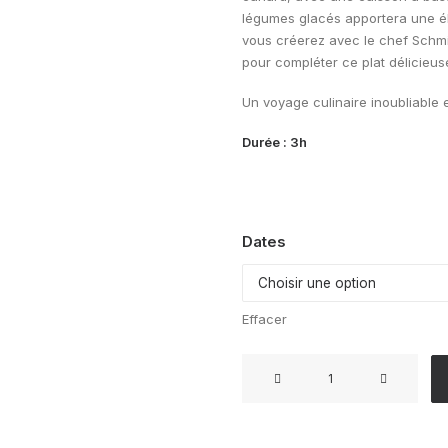
légumes glacés apportera une élé
vous créerez avec le chef Schmi
pour compléter ce plat délicieu
Un voyage culinaire inoubliable 
Durée : 3h
Dates
Effacer
quantité
de
Sublimez
le