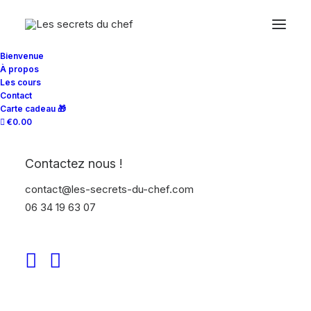
Bienvenue
À propos
Les cours
Contact
Carte cadeau 🎁
Custom Navigation
€0.00
Contactez nous !
Create custom navigation between your Post
contact@les-secrets-du-chef.com
Types with the new Navigation element and
06 34 19 63 07
the advanced Navigation Query of the Posts
module.