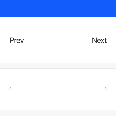
Prev
Next
Next Article
Les cours
Lire la suite