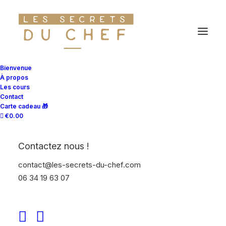
Bon cadeau atelier
Bienvenue
À propos
cuisine – Offrez une
Les cours
Contact
expérience culinaire
Carte cadeau 🎁
€0.00
unique
Contactez nous !
contact@les-secrets-du-chef.com
06 34 19 63 07